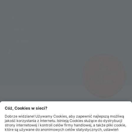
M info@schnalstal.com
LINKS
COMPANY
SOCIAL LINKS
SUNRISE
AT THE ICEMAN
ÖTZI PEAK ▸