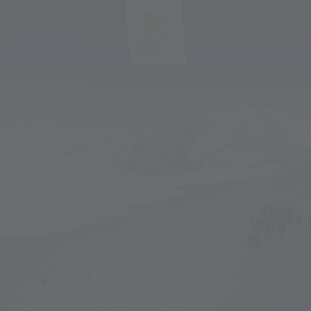
PL
DE
IT
EN