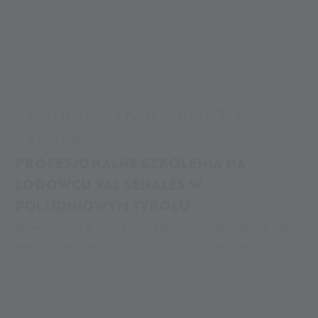
Alpin Arena
Centrum treningowe
Centrum treningowe
Centrum treningowe
CENTRUM SZKOLENIOWE VAL
SENALES
PROFESJONALNE SZKOLENIA NA
LODOWCU VAL SENALES W
POŁUDNIOWYM TYROLU
Reprezentacje w narciarstwie klasycznym i alpejskim z całego
świata przygotowują się do sezonu na lodowcu w Val
Senales. Idealna wysokość, pewne warunki śniegowe,
doskonale przygotowane trasy i krótkie czasy oczekiwania na
wyciągach sprawiają, że stacja narciarska Val Senales świetnie
się nadaje na trening wysokościowy dla sportowców