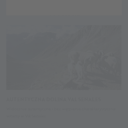
CZAS, KTÓREGO NALEŻY DOŚWIADCZYĆ
OSOBIŚCIE
AUTENTYCZNA DOLINA VAL SENALES
W
Widocznie autentyczna i bez wątpienia charakterystyczna:
P
witamy w Val Senales.
l