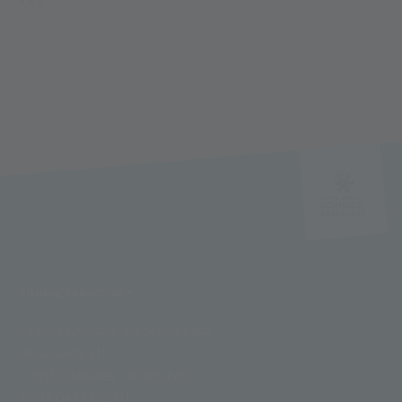
FUNIVIE GHIACCIAI
Funivie Ghiacciai Val Senales Spa
Maso Corto 111
I-39020 Senales - South Tyrol
T +39 0473 662171