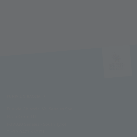
FUNIVIE GHIACCIAI
Funivie Ghiacciai Val Senales Spa
Maso Corto 111
I-39020 Senales - South Tyrol
T +39 0473 662171