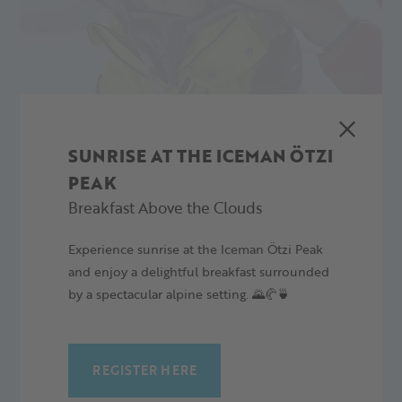
SUNRISE AT THE ICEMAN ÖTZI
PEAK
Breakfast Above the Clouds
KOLEJKĄ LINOWĄ DO PUNKTU
Experience sunrise at the Iceman Ötzi Peak
POCZĄTKOWEGO
and enjoy a delightful breakfast surrounded
Kolejką linową Lazaun dociera się w mgnieniu oka z Maso
by a spectacular alpine setting. 🌄🥐🍵
Corto do punktu początkowego toru saneczkowego.
Stamtąd przez 3,3 kilometry zabawy wraca się do doliny.
Wynajem sanek
REGISTER HERE