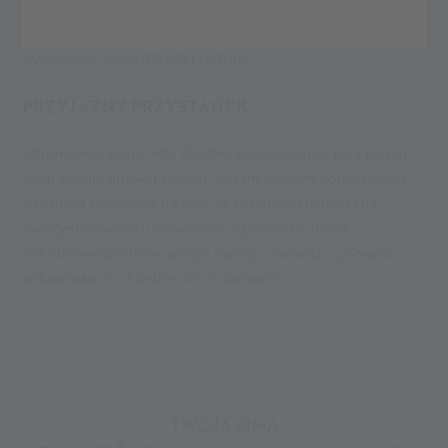
Zardzewiałe łyżwy czy zaimprowizowana chęć na przejażdżkę
sankami? W
wypożyczalni nart
w Maso Corto można
wypożyczyć sanki dla całej rodziny.
PRZYJAZNY PRZYSTANEK
Schronisko Lazaun wita Państwa bezpośrednio przy górnej
stacji kolejki linowej Lazaun dużym tarasem słonecznym i
wspaniałą panoramą na Alpy. W przytulnej jadalni i na
świeżym powietrzu serwowane są smaczne dania
południowotyrolskie, gorące napoje, ciasta itp. . „Gorąca”
wskazówka na chłodne dni na sankach!
TWOJA ZIMA