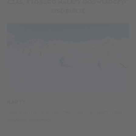
CZAS, KTÓREGO NALEŻY DOŚWIADCZYĆ
OSOBIŚCIE
NARTY
Z
Długi sezon narciarski, mnóstwo czasu na przygody i stoki na
W
wszystkich poziomach.
o