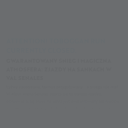
Alpin Arena
Twoja przygoda
Twoja przygoda zimą
Saneczkarstwo
ATTENTION! TOBOGGAN RUN
CURRENTLY CLOSED.
GWARANTOWANY ŚNIEG I MAGICZNA
ATMOSFERA: ZJAZDY NA SANKACH W
VAL SENALES
Łyżwy naostrzone, termos przygotowany... a śniegu nie ma?
W Alpin Arena Senales zdarza się to bardzo rzadko,
ponieważ tutaj śnieg na sanki jest gwarantowany jak nigdzie
indziej. Już w pierwszych dniach grudnia lśniąca warstwa
śniegu pokrywa lodowiec i dolinę. Nie brakuje lśniącej bieli,
zabawnych zakrętów i panoramicznych widoków, brakuje