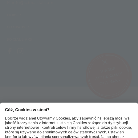
M info@schnalstal.com
LINKS
COMPANY
SOCIAL LINKS
SUNRISE
AT THE ICEMAN
ÖTZI PEAK ▸