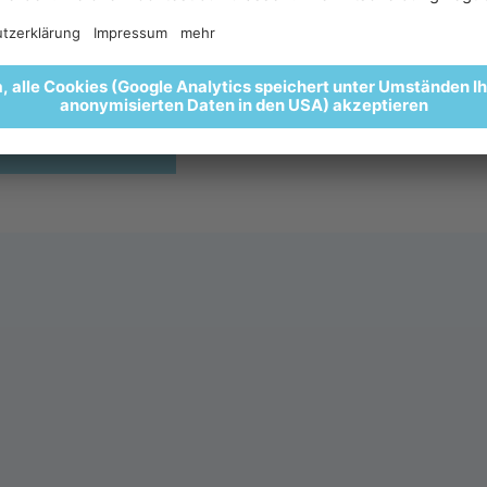
nießt anschließend ein Frühstück in besonderer Bergkulisse
 Glacier Hotel Grawand. 🌄🥐🍵
HIER ANMELDEN