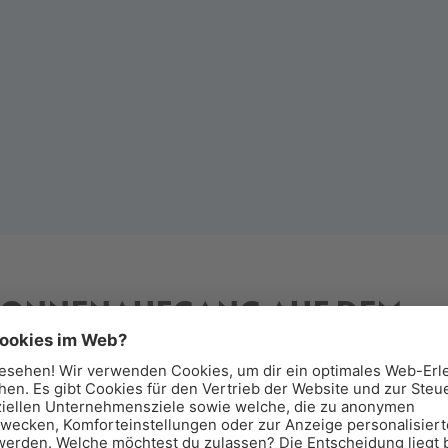
SONNENAUFGANG AUF DEM
ICEMAN ÖTZI PEAK
rühstück über den Wolken.
lebt den Sonnenaufgang am Iceman Ötzi Peak 3.212 M und