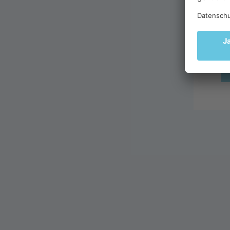
ge
im