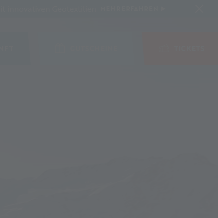
t innovativen Geotextilien
MEHR ERFAHREN
NFT
GUTSCHEINE
TICKETS