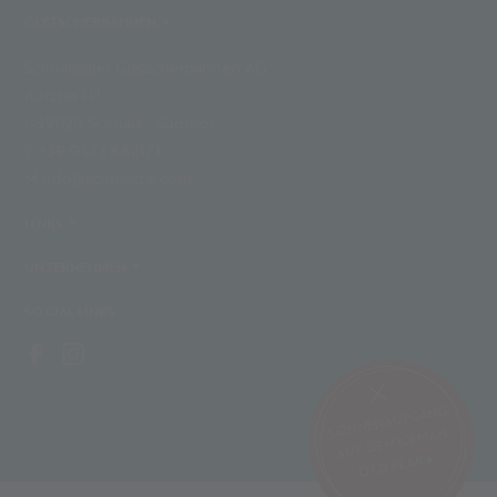
GLETSCHERBAHNEN
Schnalstaler Gletscherbahnen AG
Kurzras 111
I-39020 Schnals - Südtirol
T +39 0473 662171
M info@schnalstal.com
LINKS
UNTERNEHMEN
SOCIAL LINKS
SONNENAUFGANG
AUF DEM ICEMAN
ÖTZI PEAK ▸