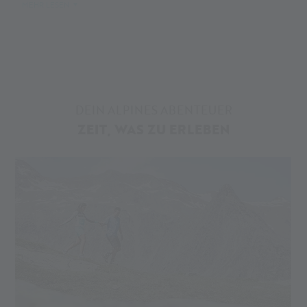
Worauf wartest du noch? Jetzt
Pistenplan am Schnalstaler
MEHR LESEN
Gletscher
checken und loslegen!
DEIN ALPINES ABENTEUER
ZEIT, WAS ZU ERLEBEN