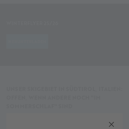
WINTERFLYER 25/26
HERUNTERLADEN
UNSER SKIGEBIET IN SÜDTIROL, ITALIEN:
OFFEN, WENN ANDERE NOCH "IM
SOMMERSCHLAF" SIND
Das
Skigebiet Schnalstal in Südtirol (Italien) ist offen
, wenn
in anderen Gegenden noch die Spätsommersonne scheint.