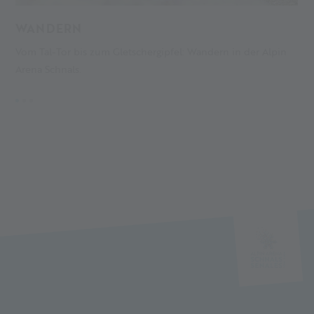
WANDERN
S
Vom Tal-Tor bis zum Gletschergipfel: Wandern in der Alpin
L
Arena Schnals.
Le