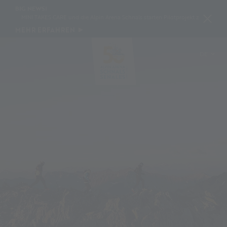
BIG NEWS!
MINI TAKES CARE und die Alpin Arena Schnals starten Pilotprojekt zur Schneekonser
MEHR ERFAHREN
DE
IT
EN
PL