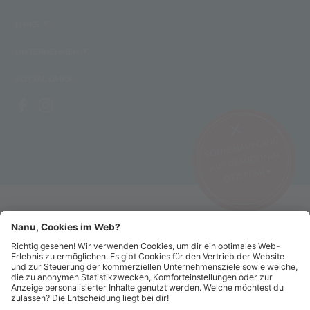
LINKS
UNTERNEHMEN
SOCIAL LINKS
SONNENAUFGANG
AUF DEM ICEMAN
ÖTZI PEAK ▸
©2026 Alpin Arena Schnals
Impressum
AGB's