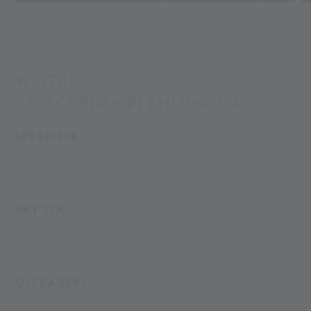
WEITERE
STRECKENEMPFEHLUNGEN
SPEED 10K:
SKY 27K:
ULTRA 58K: