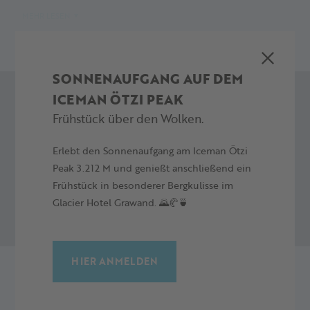
TELEFONNUMMERN:
MEHR LESEN
Landesnotrufzentrale: 112
Carabinieri Schnalstal: +39 0473 679 121
Schnalstaler Gletscherbahnen: +39 0473 662 171
SONNENAUFGANG AUF DEM
ICEMAN ÖTZI PEAK
SIE HABEN FRAGEN ODER
Frühstück über den Wolken.
ANREGUNGEN?
Treten Sie mit uns in Kontakt.
Erlebt den Sonnenaufgang am Iceman Ötzi
Peak 3.212 M und genießt anschließend ein
Frühstück in besonderer Bergkulisse im
JETZT KONTAKTIEREN
Glacier Hotel Grawand. 🌄🥐🍵
HIER ANMELDEN