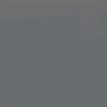
GLETSCHERBAHNEN
Schnalstaler Gletscherbahnen AG
Kurzras 111
I-39020 Schnals - Südtirol
T +39 0473 662171
M info@schnalstal.com
LINKS
UNTERNEHMEN