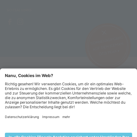
SOCIAL LINKS
SONNENAUFGANG
AUF DEM ICEMAN
ÖTZI PEAK ▸
©2026 Alpin Arena Schnals
Impressum
AGB's
Datenschutz Webseite
Datenschutz Abonnements
Verhaltenskodex
Sitemap
Cookie-Einstellungen