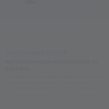
Alpin Arena
Rufnummern
AUF NUMMER SICHER
NOTRUFNUMMERN IM SCHNALSTAL IN
SÜDTIROL
Im Schnalstal wie auch im restlichen Südtirol erreichst du die
allgemeinen Rettungsdienste sowie die Feuerwehr über
die Landesnotrufzentrale. Hier findest du die wichtigsten
Notrufnummern für einen sicheren Tag im Schnee am
Schnalstaler Gletscher.