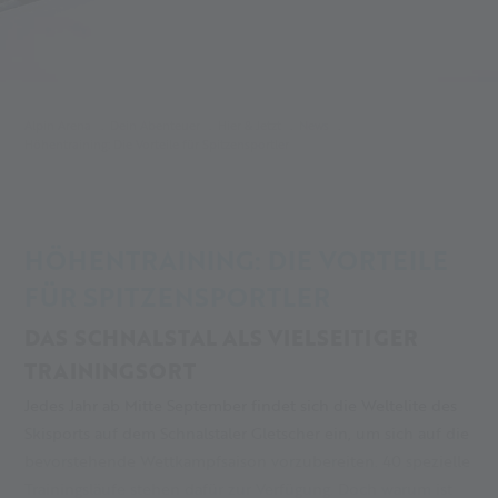
Alpin Arena
Dein Abenteuer
Hier & Jetzt
News
Höhentraining: Die Vorteile für Spitzensportler
HÖHENTRAINING: DIE VORTEILE
FÜR SPITZENSPORTLER
DAS SCHNALSTAL ALS VIELSEITIGER
TRAININGSORT
Jedes Jahr ab Mitte September findet sich die Weltelite des
Skisports auf dem Schnalstaler Gletscher ein, um sich auf die
bevorstehende Wettkampfsaison vorzubereiten. 40 spezielle
Trainingsläufe stehen dafür zur Verfügung. Doch warum ist