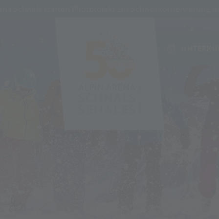
a Schnals starten Pilotprojekt zur Schneekonservierung mi
UNTERKU