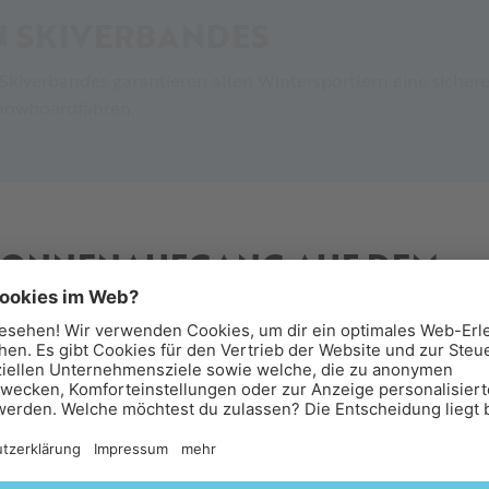
N SKIVERBANDES
 Skiverbandes garantieren allen Wintersportlern eine sicher
nowboardfahren.
ÜDTIROL
nteilnehmer
: Kein Skifahrer darf andere gefährden oder s
SONNENAUFGANG AUF DEM
it und Fahrweise
: Jeder Skifahrer muss auf Sicht fahren
en anpassen.
ICEMAN ÖTZI PEAK
 muss so gewählt werden, dass der vordere Skifahrer nicht
rühstück über den Wolken.
en, unten, rechts und links erlaubt – allerdings muss st
ge Skifahrer, der in eine Skiabfahrt einfährt, muss sich n
lebt den Sonnenaufgang am Iceman Ötzi Peak 3.212 M und
rer gefährdet wird.
nießt anschließend ein Frühstück in besonderer Bergkulisse
ellen und unübersichtlichen Stellen soll vermieden werden
 Glacier Hotel Grawand. 🌄🥐🍵
n.