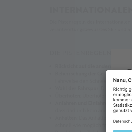
INTERNATIONALE
Die Pistenregeln des Internationalen
verantwortungsbewusstes Ski- und S
DIE PISTENREGELN IN S
Rücksicht auf die anderen Piste
Beherrschung der Geschwindigke
Fahrweise den Schneeverhältniss
Wahl der Fahrspur
: Die Fahrspur
F
Überholen
: Überholen ist von ob
Anfahren und Einfahren
: Derjeni
Er
dass dadurch kein anderer Skifah
ge
Anhalten
: Das Anhalten an Engst
im
schnell wie möglich freizumache