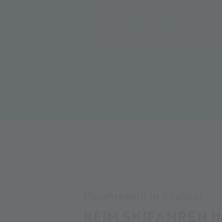
verfügen, welche Schäden oder V
Helmpflicht für alle Skifahrer u
Skifahren ist unter Alkoholeinflu
Pistenregeln in Südtirol
BEIM SKIFAHREN I