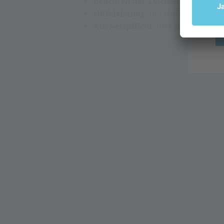
Beachten der Zeichen
: Markieru
Hilfeleistung
: Bei Unfällen müsse
Ausweispflicht
: Im Falle eines U