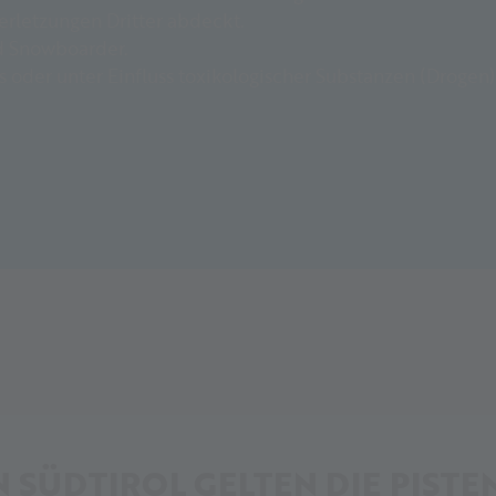
erletzungen Dritter abdeckt.
nd Snowboarder.
ss oder unter Einfluss toxikologischer Substanzen (Drogen)
N SÜDTIROL GELTEN DIE PIST