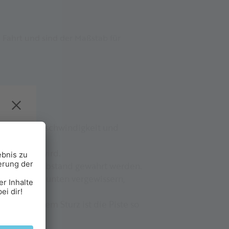
e Fahrt und sind der Maßstab für
chädigen.
 und seine Geschwindigkeit und
 gefährdet wird.
ets genügend Abstand gewahrt werden.
ach oben und unten vergewissern,
. Nach einem Sturz ist die Piste so