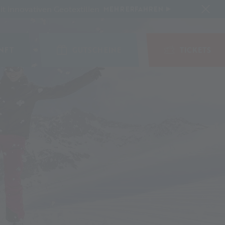
t innovativen Geotextilien
MEHR ERFAHREN
NFT
GUTSCHEINE
TICKETS