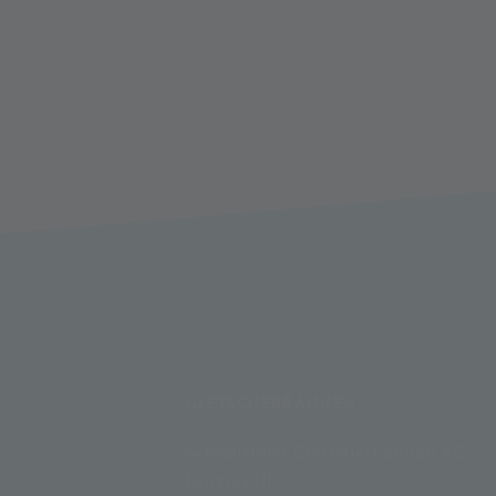
GLETSCHERBAHNEN
Schnalstaler Gletscherbahnen AG
Kurzras 111