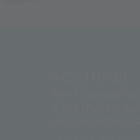
Alpin Arena
Dein Abenteuer
Hier & Jetzt
Pi
ACHTUNG!
SEIT 1. JANUAR 20
GANZ ITALIEN) (AR
NEUE SICHERHEI
Jeder Skifahrer/Snowboarder/Tele