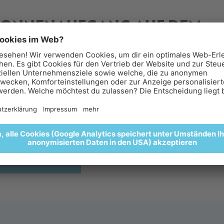
SONNENAUFGANG AUF DEM
ICEMAN ÖTZI PEAK
TZE FÜR MENSCHEN MIT EINGESCHRÄNKT
rühstück über den Wolken.
lebt den Sonnenaufgang am Iceman Ötzi Peak 3.212 M und
nießt anschließend ein Frühstück in besonderer Bergkulisse
 Glacier Hotel Grawand. 🌄🥐🍵
HIER ANMELDEN
-Abenteuer
Parken & Anfahrt