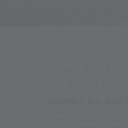
Alpin Arena
Dein Abenteuer
Dein Gletscher
ANREISE UN
SCHNALS
SCHNELL DA. GUT
Die Straße ins Schnalstal ist bis Kur
im Wege – im Gegenteil: Die schönen
Sinne eines nachhaltigen Tourismus un