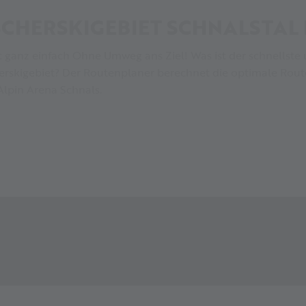
SCHERSKIGEBIET SCHNALSTAL 
 ist ganz einfach Ohne Umweg ans Ziel! Was ist der schnells
herskigebiet? Der Routenplaner berechnet die optimale Rout
Alpin Arena Schnals.