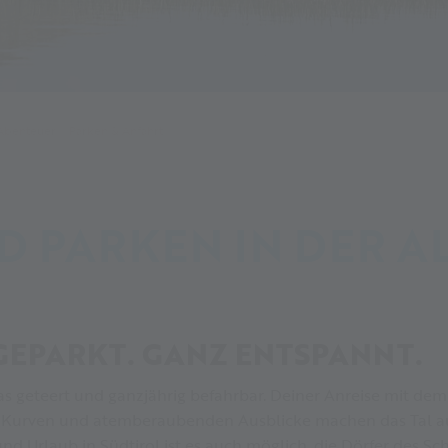
-Abenteuer
Parken & Anfahrt
D PARKEN IN DER A
 GEPARKT. GANZ ENTSPANNT.
zras geteert und ganzjährig befahrbar. Deiner Anreise mit de
 Kurven und atemberaubenden Ausblicke machen das Tal auc
d Urlaub in Südtirol ist es auch möglich, die Dörfer des Sc