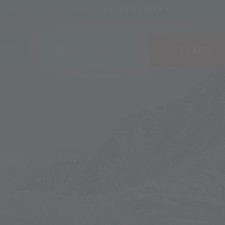
t innovativen Geotextilien
MEHR ERFAHREN
NFT
GUTSCHEINE
TICKETS