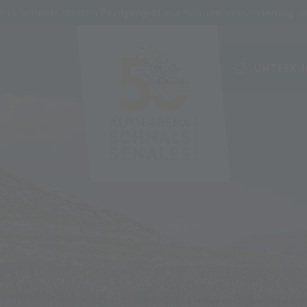
a Schnals starten Pilotprojekt zur Schneekonservierung mi
UNTERKU