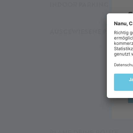
INDOOR PARKING
AUSGEWIESENE PARKPLÄ
F
Er
ge
im
Alpin Arena
Dein Abenteuer
Dein Gletscher
PLANE DEINE ROUTE