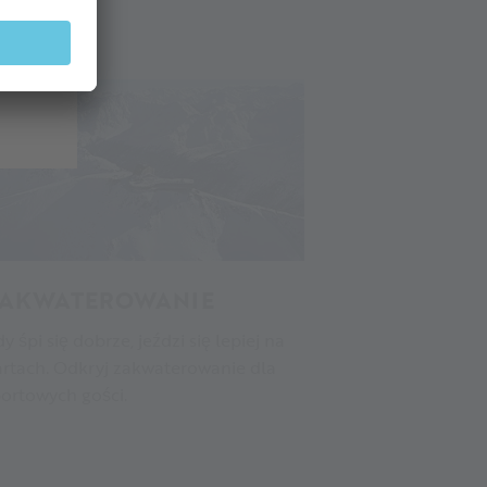
AKWATEROWANIE
y śpi się dobrze, jeździ się lepiej na
rtach. Odkryj zakwaterowanie dla
ortowych gości.