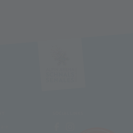
NY
SOCIAL LINKS
 are