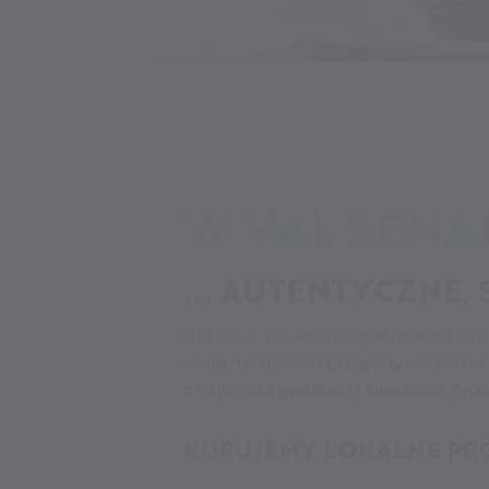
Alpin Arena
Zakwaterowanie i atrakcje
Atrakc
W VAL SENA
... AUTENTYCZNE,
Dla nas z Val Senales gościnność ozna
wiele możliwości przygody i wreszcie 
z najlepszą gwarancją świeżości. Zna
KUPUJEMY LOKALNE PRO