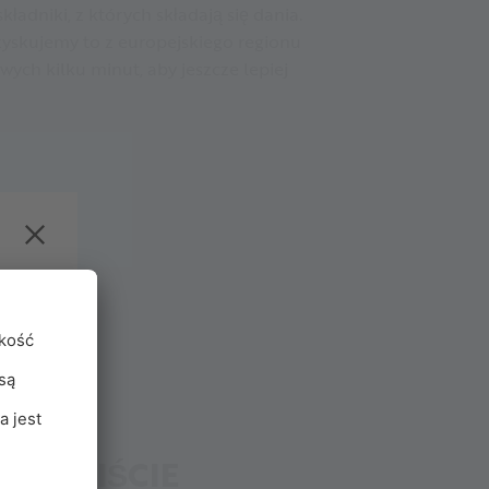
ładniki, z których składają się dania.
pozyskujemy to z europejskiego regionu
ch kilku minut, aby jeszcze lepiej
g.
OSOBIŚCIE