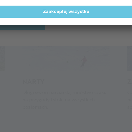
REGISTER HERE
NARTY
Z
Długi sezon narciarski, mnóstwo czasu
Gd
na przygody i stoki na wszystkich
na
poziomach.
sp