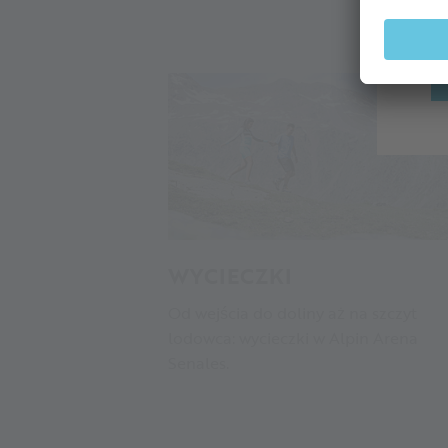
WYCIECZKI
Od wejścia do doliny aż na szczyt
lodowca: wycieczki w Alpin Arena
Senales.