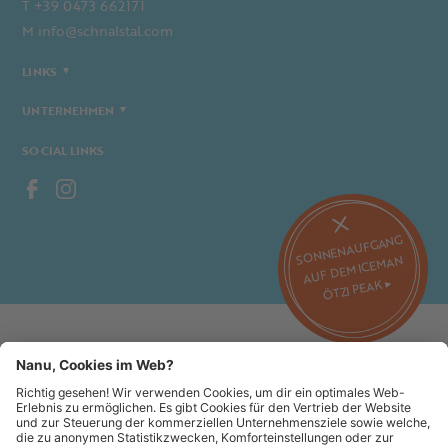
T +39 0473 662171
M info@schnalstal.com
LINKS
UNTERNEHMEN
SOCIAL LINKS
SONNENAUFGANG
AUF DEM ICEMAN
ÖTZI PEAK ▸