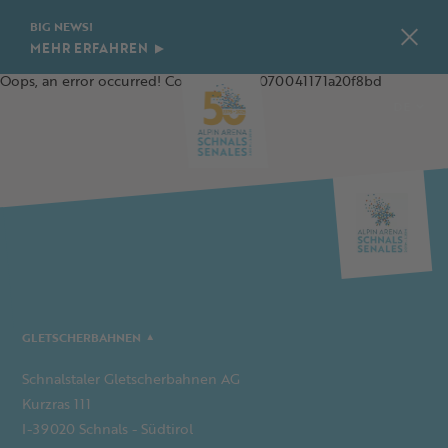
BIG NEWS!
MEHR ERFAHREN
Oops, an error occurred! Code: 202608070041171a20f8bd
DE
IT
EN
PL
GLETSCHERBAHNEN
Schnalstaler Gletscherbahnen AG
Kurzras 111
I-39020 Schnals - Südtirol