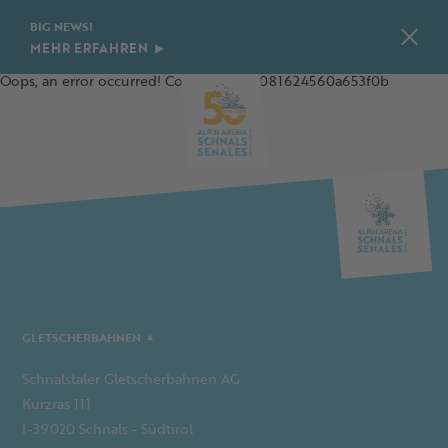
BIG NEWS!
MEHR ERFAHREN
Oops, an error occurred! Code: 202608081624560a653f0b
DE
IT
EN
PL
GLETSCHERBAHNEN
Schnalstaler Gletscherbahnen AG
Kurzras 111
I-39020 Schnals - Südtirol