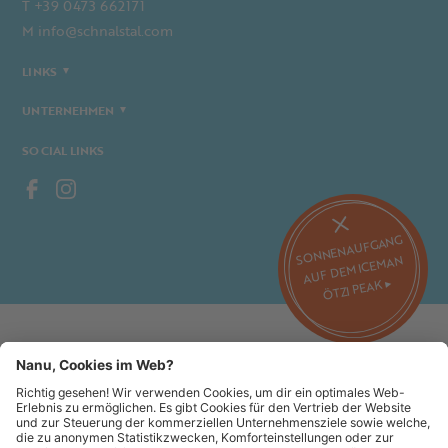
T +39 0473 662171
M info@schnalstal.com
LINKS
UNTERNEHMEN
SOCIAL LINKS
SONNENAUFGANG
AUF DEM ICEMAN
ÖTZI PEAK ▸