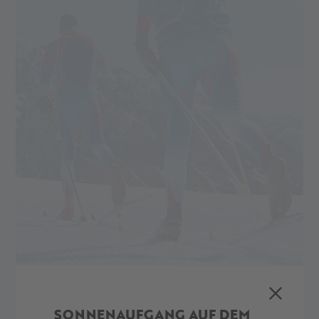
die Gipfel des Schnalstaler Gletschers.
WARM-UP AB SEPTEMBER
SONNENAUFGANG AUF DEM