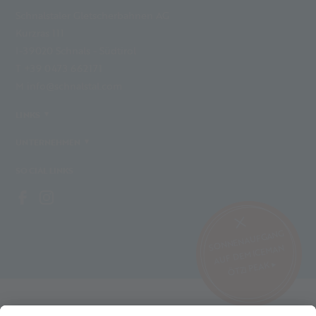
Schnalstaler Gletscherbahnen AG
Kurzras 111
I-39020 Schnals - Südtirol
T +39 0473 662171
M info@schnalstal.com
LINKS
UNTERNEHMEN
SOCIAL LINKS
SONNENAUFGANG
AUF DEM ICEMAN
ÖTZI PEAK ▸