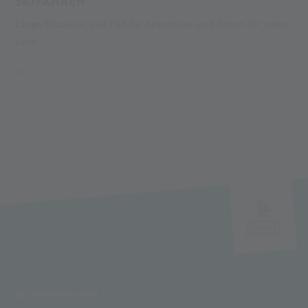
SKIFAHREN
U
Lange Skisaison, viel Zeit für Abenteuer und Pisten für jedes
G
Level.
s
GLETSCHERBAHNEN