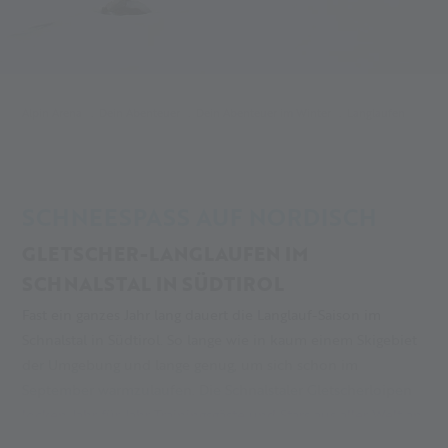
Alpin Arena
Dein Abenteuer
Dein Abenteuer im Winter
Langlaufen
SCHNEESPASS AUF NORDISCH
GLETSCHER-LANGLAUFEN IM
SCHNALSTAL IN SÜDTIROL
Fast ein ganzes Jahr lang dauert die Langlauf-Saison im
Schnalstal in Südtirol. So lange wie in kaum einem Skigebiet
der Umgebung und lange genug, um sich schon im
September warmzulaufen. Die Schnalstaler Gletscherloipen
locken Jahr für Jahr Trainingsgäste und Stars aus aller Welt an.
Aber nicht nur, auch Hobbyskater und Langlaufneulinge