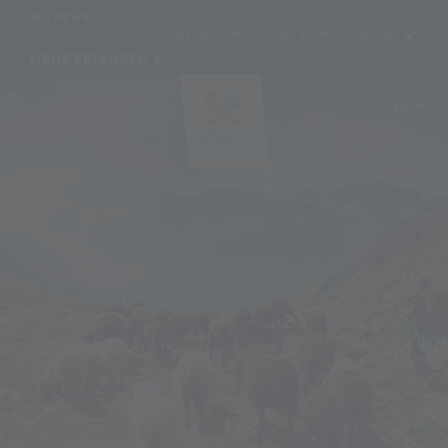
BIG NEWS!
MINI TAKES CARE und die Alpin Arena Schnals starten Pilotprojekt zur Schneekons
MEHR ERFAHREN
DE
IT
EN
PL