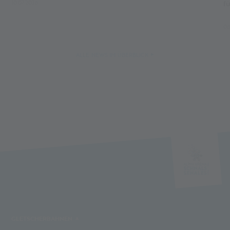
10.07.2026
f
06
ALLE NEWS IM ÜBERBLICK
GLETSCHERBAHNEN