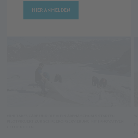
WEITERE NEWS
HIER ANMELDEN
...was sich sonst noch bei uns tut.
MINI TAKES CARE UND DIE ALPIN ARENA SCHNALS STARTEN
W
PILOTPROJEKT ZUR SCHNEEKONSERVIERUNG MIT INNOVATIVEN
E
GEOTEXTILIEN
R