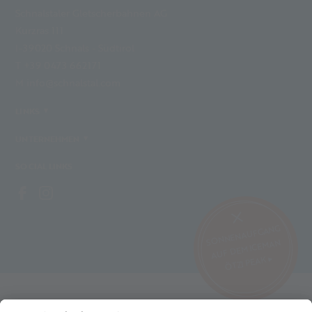
Schnalstaler Gletscherbahnen AG
Kurzras 111
I-39020 Schnals - Südtirol
T +39 0473 662171
M info@schnalstal.com
LINKS
UNTERNEHMEN
SOCIAL LINKS
SONNENAUFGANG
AUF DEM ICEMAN
ÖTZI PEAK ▸