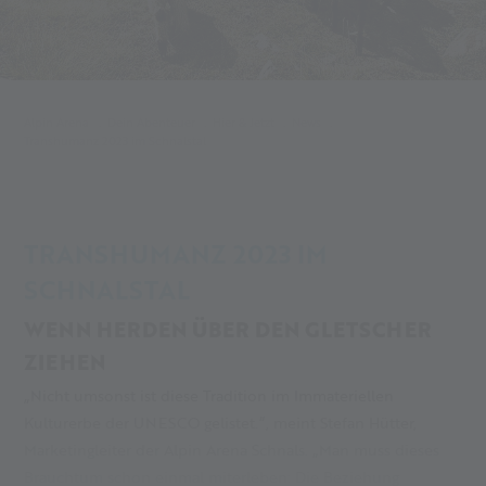
Alpin Arena
Dein Abenteuer
Hier & Jetzt
News
Transhumanz 2023 im Schnalstal
TRANSHUMANZ 2023 IM
SCHNALSTAL
WENN HERDEN ÜBER DEN GLETSCHER
ZIEHEN
„Nicht umsonst ist diese Tradition im Immateriellen
Kulturerbe der UNESCO gelistet.“, meint Stefan Hütter,
Marketingleiter der Alpin Arena Schnals. „Man muss dieses
Brauchtum schon einmal miterleben: Die Beziehung