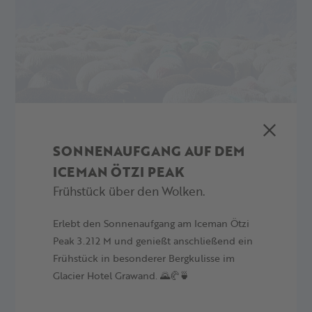
verkostet werden.
Alpin Arena Schnals im Herbst
Die Alpin Arena Schnals bietet im Herbst weiterhin ein
umfangreiches Angebot, und das umgeben von tausenden
bunten Lärchen. Kraxlt am Klettersteig Larix oder
unternehmt actionreiche Abfahrten mit den Mountaincarts
SONNENAUFGANG AUF DEM
(bis 3. Oktober). Auch die Umlaufbahn Lazaun sowie die
Lazaun Hütte sind noch bis dahin geöffnet.
ICEMAN ÖTZI PEAK
Frühstück über den Wolken.
13.09.2023
Erlebt den Sonnenaufgang am Iceman Ötzi
Peak 3.212 M und genießt anschließend ein
Frühstück in besonderer Bergkulisse im
Glacier Hotel Grawand. 🌄🥐🍵