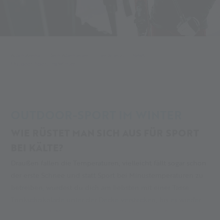
Alpin Arena
Dein Abenteuer
Hier & Jetzt
News
Outdoor-Sport im Winter
OUTDOOR-SPORT IM WINTER
WIE RÜSTET MAN SICH AUS FÜR SPORT
BEI KÄLTE?
Draußen fallen die Temperaturen, vielleicht fällt sogar schon
der erste Schnee und statt Sport bei Minustemperaturen zu
betreiben, würdest du dich am liebsten mit einer Tasse
Trinkschokolade unter der Decke verstecken, bis es wieder
wärmer wird? Können wir nachvollziehen, allerdings könnte