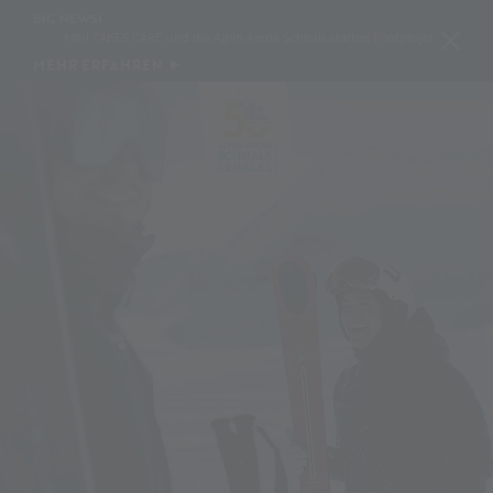
BIG NEWS!
MINI TAKES CARE und die Alpin Arena Schnals starten Pilotprojekt zur Schneeko
MEHR ERFAHREN
DE
IT
EN
PL