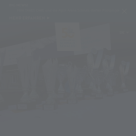
BIG NEWS!
MINI TAKES CARE und die Alpin Arena Schnals starten Pilotprojekt zur Schneek
MEHR ERFAHREN
DE
IT
EN
PL