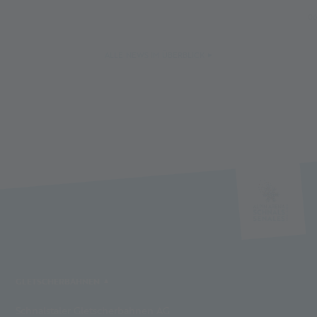
06
ALLE NEWS IM ÜBERBLICK
GLETSCHERBAHNEN
Schnalstaler Gletscherbahnen AG