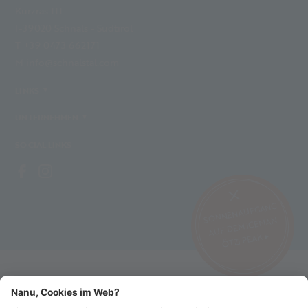
Kurzras 111
I-39020 Schnals - Südtirol
T +39 0473 662171
M info@schnalstal.com
LINKS
UNTERNEHMEN
SOCIAL LINKS
SONNENAUFGANG
AUF DEM ICEMAN
ÖTZI PEAK ▸