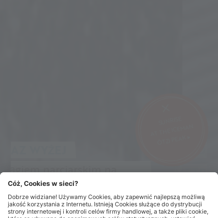
SUNRISE
AT THE ICEMAN
ÖTZI PEAK ▸
RADOŚĆ OCZEKIWANIA NA 3000
METRÓW
... na Twoje zejście z lodowca