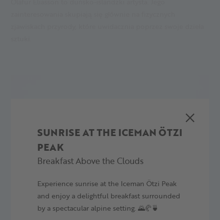
Olafur Eliasson to duńsko-islandzki artysta. Jego
zainteresowania skupiają się głównie na fizycznych
zjawiskach przyrody, które uwidacznia poprzez swoje dzieła
sztuki.
SUNRISE AT THE ICEMAN ÖTZI
PEAK
Breakfast Above the Clouds
Experience sunrise at the Iceman Ötzi Peak
and enjoy a delightful breakfast surrounded
by a spectacular alpine setting. 🌄🥐🍵