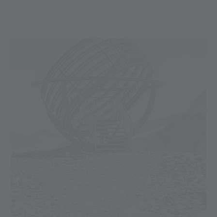
dowiedz się na lodowcu Val Senales
.