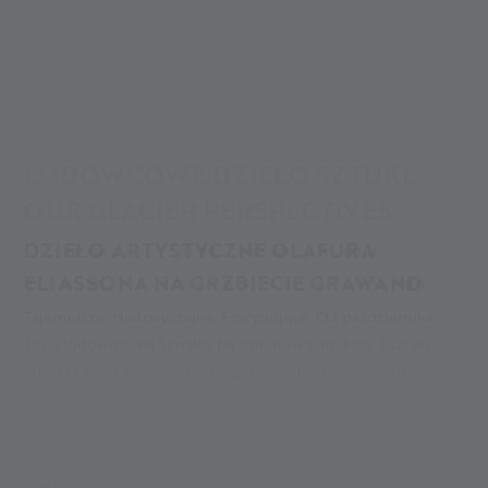
Alpin Arena
Twoja przygoda
Twoja przygoda latem
Lodowcowe dzieło sztuki: Our Glacier Perspectives
LODOWCOWE DZIEŁO SZTUKI:
OUR GLACIER PERSPECTIVES
DZIEŁO ARTYSTYCZNE OLAFURA
ELIASSONA NA GRZBIECIE GRAWAND
Tajemnicze. Nadzwyczajne. Fascynujące. Od października
2020 lodowiec Val Senales błyśnie nową atrakcją. Duński
artysta Olafur Eliasson zainaugurował „lodowcowe” dzieło
sztuki na lodowcu Giogo Alto. Już z daleka widać 9 bram,
które wyznaczają czas trwania epok lodowcowych.
Przechodząc przez nie, dojdziesz do gigantycznego i
błyszczącego niebieskiego pawilonu. Co tam jest?
Przyjdź i
MEHR LESEN