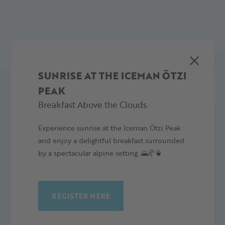
1
2
SUNRISE AT THE ICEMAN ÖTZI
PEAK
Breakfast Above the Clouds
Experience sunrise at the Iceman Ötzi Peak
FUNIVIE GHIACCIAI
and enjoy a delightful breakfast surrounded
by a spectacular alpine setting. 🌄🥐🍵
Funivie Ghiacciai Val Senales Spa
Maso Corto 111
I-39020 Senales - South Tyrol
T +39 0473 662171
REGISTER HERE
M info@schnalstal.com