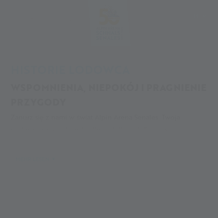
PL
Alpin Arena
Twoja przygoda
Tu i teraz
Aktualności
DE
IT
EN
HISTORIE LODOWCA
WSPOMNIENIA, NIEPOKÓJ I PRAGNIENIE
PRZYGODY
Zanurz się z nami w świat Alpin Arena Senales. Twoja
następna przygoda jest odległa tylko o kilka słów...
MEHR LESEN