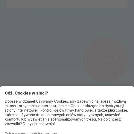
LINKS
COMPANY
SOCIAL LINKS
SUNRISE
AT THE ICEMAN
ÖTZI PEAK ▸
©2026 Alpin Arena Senales
Imprint
Terms and conditions
Privacy website
Privacy tickets
Code of conduct
Sitemap
Cookie settings