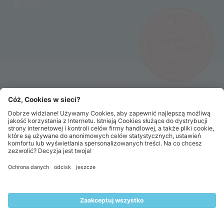
SUNRISE
AT THE ICEMAN
ÖTZI PEAK ▸
©2026 Alpin Arena Senales
Imprint
Terms and conditions
Privacy website
Privacy tickets
Code of conduct
Sitemap
Cookie settings
MENU
LIVE
ZAKWATEROWANIE
VOUCHERS
TICKETS