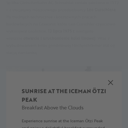
Spółka Gletscherbahn AG Schnalstal została założona w 1972
r. z inicjatywy miejscowego przedsiębiorcy
Leo Gurschlera
.
Po trudnych technicznie i kosztownych pracach
budowlanych na Grawand, które Leo Gurschler częściowo
wykonywał osobiście,
12 lipca 1975 r.
nastąpiło
wreszcie
otwarcie i uruchomienie kolei linowej
. Wraz z
wybudowaniem kolei gondolowej Hochjochferner stał się
stacją narciarską.
SUNRISE AT THE ICEMAN ÖTZI
PEAK
Breakfast Above the Clouds
Experience sunrise at the Iceman Ötzi Peak
and enjoy a delightful breakfast surrounded