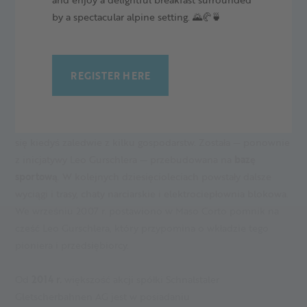
by a spectacular alpine setting. 🌄🥐🍵
REGISTER HERE
MASO CORTO: Z GÓRSKIEJ WIOSKI NA
OŚRODEK SPORTOWY
Położona u stóp lodowca osada Maso Corto/Kurzras składała
się kiedyś zaledwie z kilku gospodarstw. Została — ponownie
z inicjatywy Leo Gurschlera — przebudowana na
bazę
sportową
. W kolejnych dziesięcioleciach powstały dalsze
wyciągi i trasy, chaty narciarskie i elektrociepłownia blokowa.
We wrześniu 2007 r. postawiono w Maso Corto pomnik na
cześć Leo Gurschlera, który przypomina o wkładzie tego
pioniera i przedsiębiorcy.
Od
2014 r.
większość akcji spółki Schnalstaler
Gletscherbahnen AG jest w posiadaniu