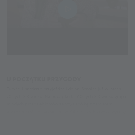
U POCZĄTKU PRZYGODY
Turyści i narciarze przyjeżdżali do Val Senales już w latach
20-tych XX wieku. Na początku lat 60-tych XX wieku grupa
młodych przedsiębiorców założyła spółkę z zamiarem
utworzenia stacji narciarskiej w Val Senales. Pierwsze wyciągi
powstały między 1956 a 1970 r.