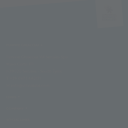
FUNIVIE GHIACCIAI
Funivie Ghiacciai Val Senales Spa
Maso Corto 111
I-39020 Senales - South Tyrol
T +39 0473 662171
M info@schnalstal.com
LINKS
COMPANY
SOCIAL LINKS