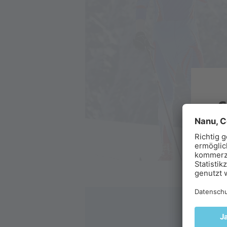
F
Er
ge
im