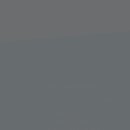
GLETSCHERBAHNEN
Schnalstaler Gletscherbahnen AG
Kurzras 111
I-39020 Schnals - Südtirol
T +39 0473 662171
M info@schnalstal.com