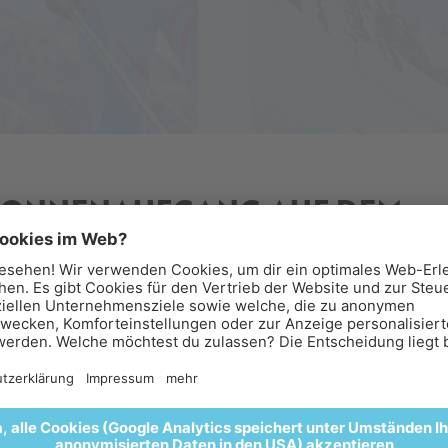
SONNENAUFGANG AUF DEM
ICEMAN ÖTZI PEAK
rühstück über den Wolken.
lebt den Sonnenaufgang am Iceman Ötzi Peak 3.212 M und
nießt anschließend ein Frühstück in besonderer Bergkulisse
 Glacier Hotel Grawand. 🌄🥐🍵