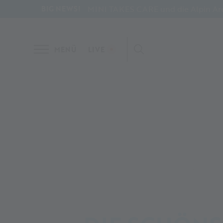
MINI TAKES CARE und die Alpin Aren
BIG NEWS!
MENÜ
LIVE
Alpin Arena
Dein Abenteuer
Hier & Jetzt
I