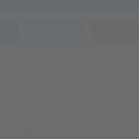
t innovativen Geotextilien
MEHR ERFAHREN
NFT
GUTSCHEINE
TICKETS