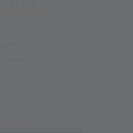
ILDER
itäten, die du bei uns ausüben
Schnalstal. In unserer Fotogalerie
letscher.
r zu wecken…
 UND ACTION