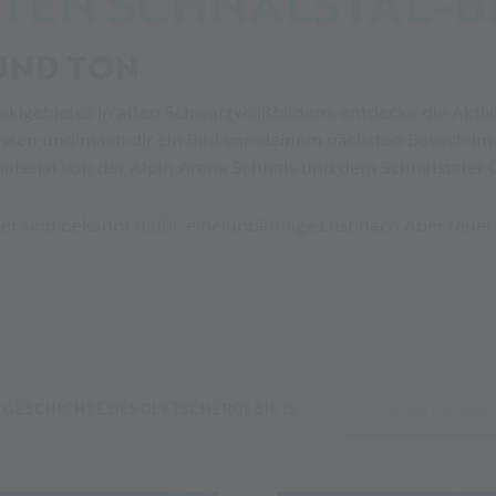
TEN SCHNALSTAL-B
 UND TON
skigebietes in alten Schwarzweißbildern, entdecke die Aktiv
ulissen und mach dir ein Bild von deinem nächsten Besuch im 
material von der Alpin Arena Schnals und dem Schnalstaler G
der sind bekannt dafür, eine unbändige Lust nach Abenteue
GESCHICHTE DES GLETSCHERGEBIETS
SPORT, SPASS